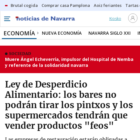
Brutal cogida
Comprar casa Pamplona
Aoiz feriantes
Tartas
Kiosko
ECONOMÍA
NUEVA ECONOMÍA
NAVARRA SIGLO XXI
SOCIEDAD
Muere Ángel Echeverría, impulsor del Hospital de Nemba
y referente de la solidaridad navarra
Ley de Desperdicio
Alimentario: los bares no
podrán tirar los pintxos y los
supermercados tendrán que
vender productos "feos"
Las empresas de restauración estarán obligadas a