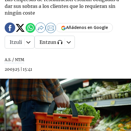
dar sus sobras a los clientes que lo requieran sin
ningún coste
Añádenos en Google
Itzuli
Entzun
A.S. / NTM
20·03·25
|
15:41