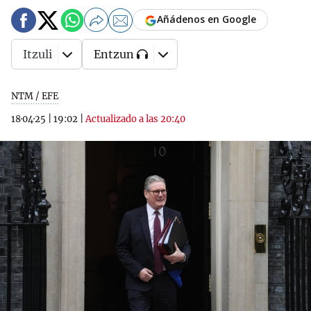
Añádenos en Google
Itzuli
Entzun
NTM / EFE
18·04·25
|
19:02
|
Actualizado a las 20:40