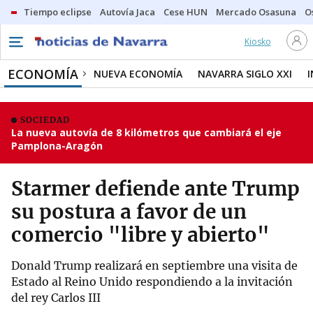
Tiempo eclipse
Autovía Jaca
Cese HUN
Mercado Osasuna
O
Kiosko
ECONOMÍA
NUEVA ECONOMÍA
NAVARRA SIGLO XXI
SOCIEDAD
La nueva autovía de 8 kilómetros que cambiará el eje
Pamplona-Aragón
Starmer defiende ante Trump
su postura a favor de un
comercio "libre y abierto"
Donald Trump realizará en septiembre una visita de
Estado al Reino Unido respondiendo a la invitación
del rey Carlos III