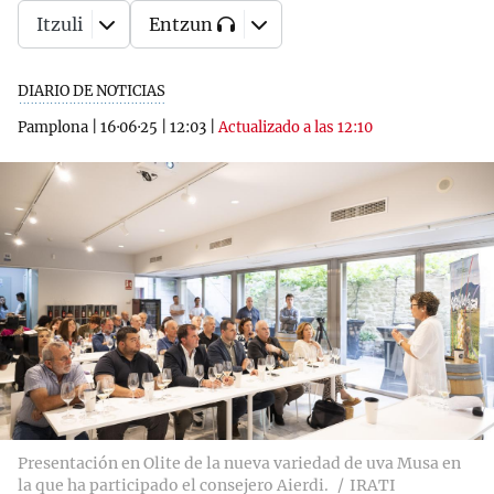
Itzuli
Entzun
DIARIO DE NOTICIAS
Pamplona
|
16·06·25
|
12:03
|
Actualizado a las 12:10
Presentación en Olite de la nueva variedad de uva Musa en
la que ha participado el consejero Aierdi.
IRATI