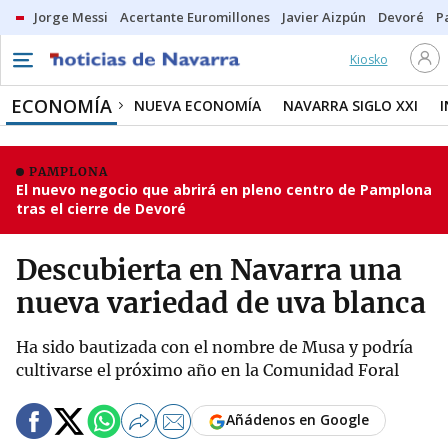
Jorge Messi
Acertante Euromillones
Javier Aizpún
Devoré
P
Kiosko
ECONOMÍA
NUEVA ECONOMÍA
NAVARRA SIGLO XXI
PAMPLONA
El nuevo negocio que abrirá en pleno centro de Pamplona
tras el cierre de Devoré
Descubierta en Navarra una
nueva variedad de uva blanca
Ha sido bautizada con el nombre de Musa y podría
cultivarse el próximo año en la Comunidad Foral
Añádenos en Google