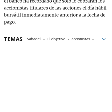
el banco ha recordado que solo lo cobrarán los
accionistas titulares de las acciones el día hábil
bursátil inmediatamente anterior a la fecha de
pago.
TEMAS
Sabadell
El objetivo
accionistas
Consejo de administracion
Banco Sabadell
Información
CNMV