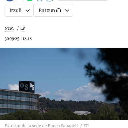
Itzuli
Entzun
NTM
EP
30·09·25
|
18:18
Exterior de la sede de Banco Sabadell
EP