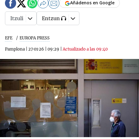
Añádenos en Google
Itzuli
Entzun
EFE
EUROPA PRESS
Pamplona
|
27·01·26
|
09:29
|
Actualizado a las 09:40