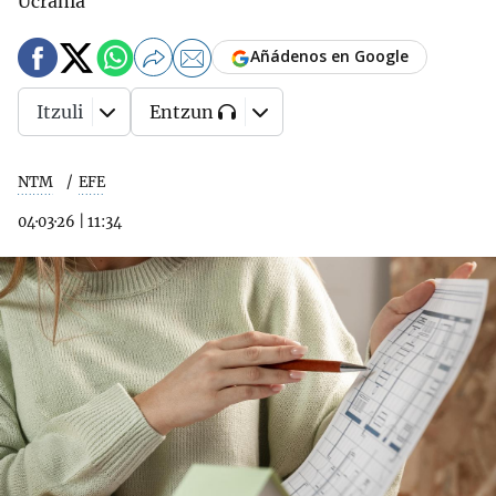
Ucrania
Añádenos en Google
Itzuli
Entzun
NTM
EFE
04·03·26
|
11:34