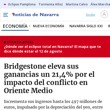
Eclipse Pamplona
Tormenta Alloz
Martina Calvo
Álex Marcha
Kiosko
ECONOMÍA
NUEVA ECONOMÍA
NAVARRA SIGLO XXI
CUENTA ATRÁS
¿Dónde ver el eclipse total en Navarra? El mapa que te
dice dónde estar el 12 de agosto
Bridgestone eleva sus
ganancias un 21,4% por el
impacto del conflicto en
Oriente Medio
Incrementa sus ingresos hasta los 497 millones de
euros, impulsado por la depreciación del yen, entre