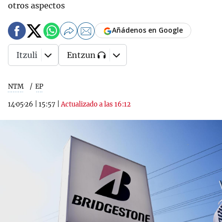
otros aspectos
Añádenos en Google
Itzuli
Entzun
NTM
EP
14·05·26
|
15:57
|
Actualizado a las 16:12