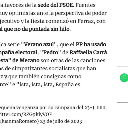
altavoces de la
sede del PSOE
. Fuentes
muy optimistas ante la perspectiva de poder
Ejecutivo y la fiesta comenzó en Ferraz, con
l que no da puntada sin hilo
.
ica serie "
Verano azul
", que el
PP ha usado
paña electoral
, "
Pedro
" de
Raffaella Carrà
esta" de Mecano
son otras de las canciones
os de simpatizantes socialistas que han
raz y que también consignas como
te" e "ista, ista, ista, España es
equeña venganza por su campaña del 23-J 👇🏻👇🏻
witter.com/RZG9kiyVOF
@JuanmaRomero)
23 de julio de 2023