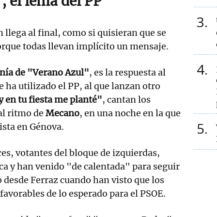
, el lema del PP
3
llega al final, como si quisieran que se
rque todas llevan implícito un mensaje.
4
nía de "Verano Azul"
, es la respuesta al
ha utilizado el PP, al que lanzan otro
y en tu fiesta me planté"
, cantan los
al ritmo de
Mecano
, en una noche en la que
5
vista en Génova.
es, votantes del bloque de izquierdas,
a y han venido "de calentada" para seguir
io desde Ferraz cuando han visto que los
favorables de lo esperado para el PSOE.