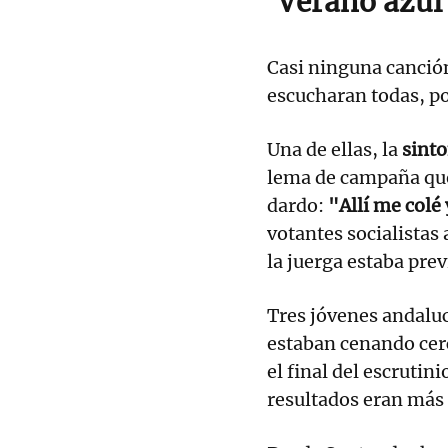
'Verano azul'
Casi ninguna canción 
escucharan todas, po
Una de ellas, la
sinto
lema de campaña que 
dardo:
"Allí me colé 
votantes socialistas 
la juerga estaba pre
Tres jóvenes andaluc
estaban cenando cerc
el final del escrutin
resultados eran más 