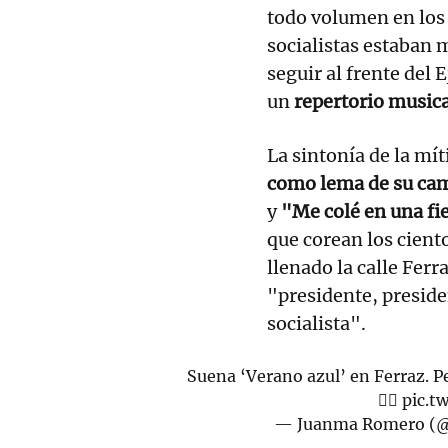
todo volumen en los 
socialistas estaban 
seguir al frente del 
un
repertorio musica
La sintonía de la mít
como lema de su cam
y
"Me colé en una fi
que corean los cient
llenado la calle Fer
"presidente, presiden
socialista".
Suena ‘Verano azul’ en Ferraz. P
👇🏻
pic.t
— Juanma Romero (