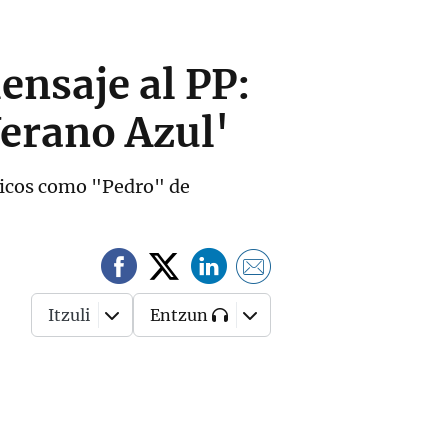
ensaje al PP:
Verano Azul'
ticos como "Pedro" de
Itzuli
Entzun