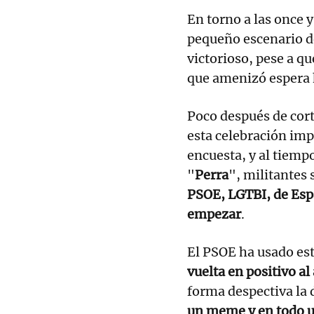
En torno a las once 
pequeño escenario d
victorioso, pese a q
que amenizó espera h
Poco después de corta
esta celebración im
encuesta, y al tiemp
"
Perra
", militantes 
PSOE, LGTBI, de Espa
empezar
.
El PSOE ha usado es
vuelta en positivo a
forma despectiva la 
un meme y en todo u