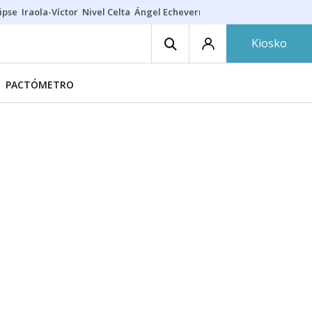
ipse
Iraola-Víctor
Nivel Celta
Ángel Echeverría
Obituario Ángel
Kiosko
PACTÓMETRO