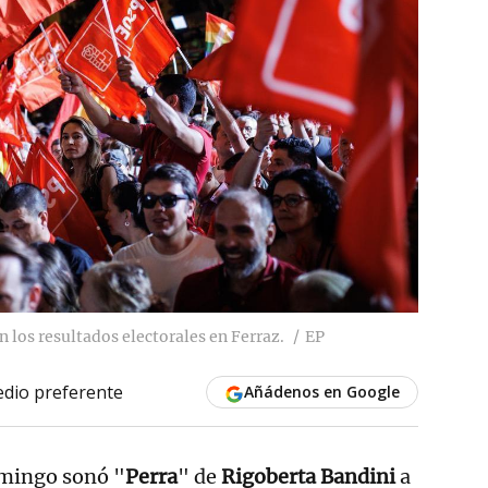
 los resultados electorales en Ferraz.
EP
dio preferente
Añádenos en Google
omingo sonó "
Perra
" de
Rigoberta Bandini
a