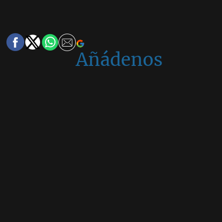
Añádenos
en
Google