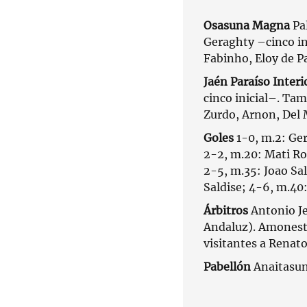
Osasuna Magna
Pal
Geraghty –cinco in
Fabinho, Eloy de Pa
Jaén Paraíso Interi
cinco inicial–. Tam
Zurdo, Arnon, Del 
Goles
1-0, m.2: Ger
2-2, m.20: Mati Ro
2-5, m.35: Joao Sa
Saldise; 4-6, m.40
Árbitros
Antonio J
Andaluz). Amonestar
visitantes a Renato
Pabellón
Anaitasun