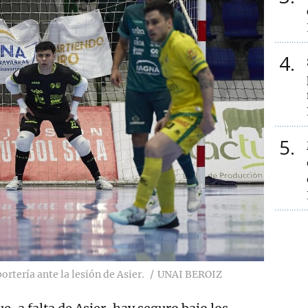
4
5
ortería ante la lesión de Asier.
UNAI BEROIZ