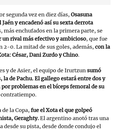
or segunda vez en diez días,
Osasuna
 Jaén y encadenó así su sexta derrota
, más enchufados en la primera parte, se
r un rival más efectivo y ambicioso
, que fue
n 2-0. La mitad de sus goles, además,
con la
 Xota: César, Dani Zurdo y Chino
.
es y de Asier, el equipo de Irurtzun
sumó
 la de Pachu. El gallego estará entre dos y
 por problemas en el bíceps femoral de su
 contratiempo.
a de la Copa,
fue el Xota el que golpeó
ista, Geraghty.
El argentino anotó tras una
a desde su pista, desde donde condujo el