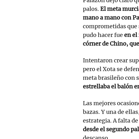
Palazón dejó claro qu
palos.
El meta murcia
mano a mano con Pa
comprometidas que s
pudo hacer fue
en el
córner de Chino, que
Intentaron crear sup
pero el Xota se defe
meta brasileño con 
estrellaba el balón e
Las mejores ocasione
bazas. Y una de ellas
estrategia. A falta d
desde el segundo pal
descanso.