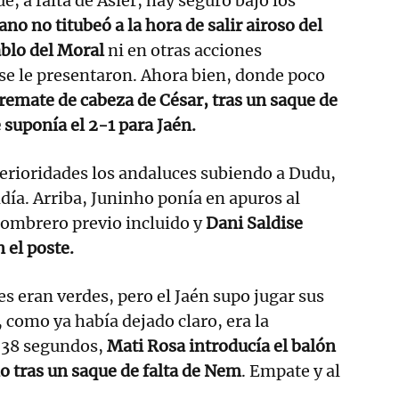
e, a falta de Asier, hay seguro bajo los
no no titubeó a la hora de salir airoso del
blo del Moral
ni en otras acciones
e le presentaron. Ahora bien, donde poco
 remate de cabeza de César, tras un saque de
 suponía el 2-1 para Jaén.
erioridades los andaluces subiendo a Dudu,
ndía. Arriba, Juninho ponía en apuros al
sombrero previo incluido y
Dani Saldise
n el poste.
s eran verdes, pero el Jaén supo jugar sus
, como ya había dejado claro, era la
e 38 segundos,
Mati Rosa introducía el balón
o tras un saque de falta de Nem
. Empate y al