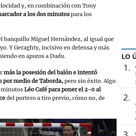
locidad y, en combinación con Tony
marcador a los dos minutos
para los
l banquillo Miguel Hernández, al igual que
yo. Y Geraghty, incisivo en defensa y más
LO 
niendo en apuros a Dudu.
1
er
más la posesión del balón e intentó
n por medio de Taborda,
pero sin éxito. Algo
ez minutos
Léo Café para poner el 2-0 al
2
ace
del portero a tiro previo, cómo no, de
3