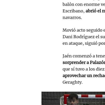
balón con enorme ve
Escribano,
abrió el 
navarros.
Movió acto seguido e
Dani Rodríguez el su
en ataque, siguió po
Jaén comenzó a ten
sorprender a Palazó
que sí tuvo a los di
aprovechar un rech
Geraghty.