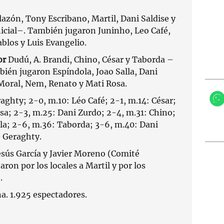
azón, Tony Escribano, Martil, Dani Saldise y
icial–. También jugaron Juninho, Leo Café,
blos y Luis Evangelio.
or
Dudú, A. Brandi, Chino, César y Taborda –
bién jugaron Espíndola, Joao Salla, Dani
Moral, Nem, Renato y Mati Rosa.
aghty; 2-0, m.10: Léo Café; 2-1, m.14: César;
sa; 2-3, m.25: Dani Zurdo; 2-4, m.31: Chino;
lla; 2-6, m.36: Taborda; 3-6, m.40: Dani
: Geraghty.
esús García y Javier Moreno (Comité
on por los locales a Martil y por los
.
a. 1.925 espectadores.