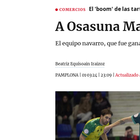
El 'boom' de las t
COMERCIOS
A Osasuna Mag
El equipo navarro, que fue ga
Beatriz Equísoain Iraizoz
PAMPLONA
|
01·03·24
|
23:09
|
Actualizado 