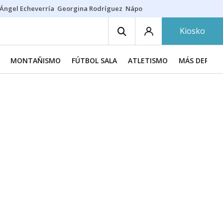
Ángel Echeverría
Georgina Rodríguez
Nápoles - Osasuna
Insultos rac
Kiosko
MONTAÑISMO
FÚTBOL SALA
ATLETISMO
MÁS DEPORT