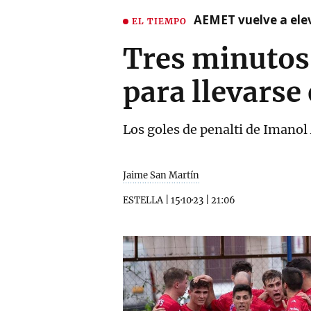
AEMET vuelve a ele
EL TIEMPO
Tres minutos 
para llevarse 
Los goles de penalti de Imanol 
Jaime San Martín
ESTELLA
|
15·10·23
|
21:06