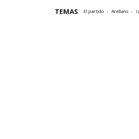
TEMAS
El partido
Arellano
I
Egüés
Segunda RFEF