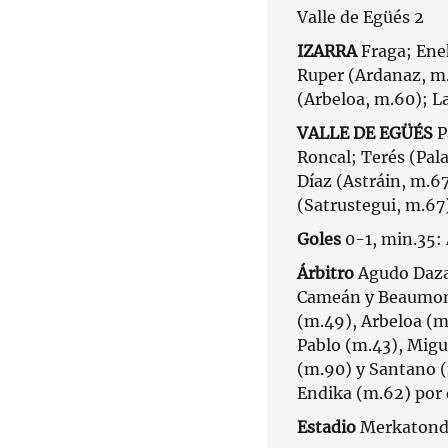
Valle de Egüés 2
IZARRA
Fraga; Ene
Ruper (Ardanaz, m.
(Arbeloa, m.60); L
VALLE DE EGÜÉS
P
Roncal; Terés (Pala
Díaz (Astráin, m.6
(Satrustegui, m.67
Goles
0-1, min.35: 
Árbitro
Agudo Daza 
Cameán y Beaumont
(m.49), Arbeloa (m
Pablo (m.43), Migu
(m.90) y Santano (
Endika (m.62) por
Estadio
Merkatondo