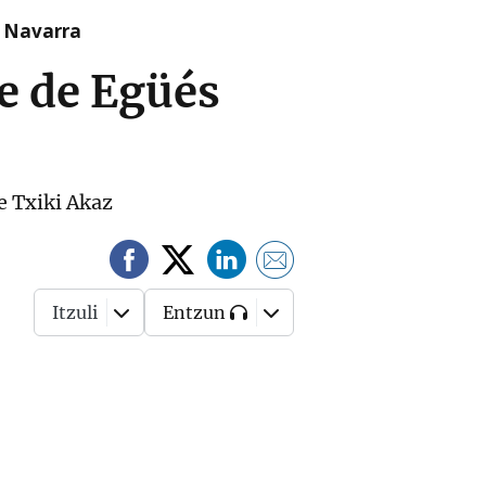
n Navarra
le de Egüés
de Txiki Akaz
Itzuli
Entzun