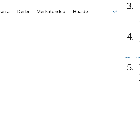
3
zarra
Derbi
Merkatondoa
Hualde
4
5