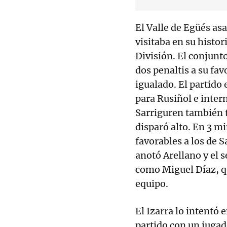
El Valle de Egüés as
visitaba en su histor
División. El conjunt
dos penaltis a su fav
igualado. El partido
para Rusiñol e inter
Sarriguren también 
disparó alto. En 3 m
favorables a los de 
anotó Arellano y el 
como Miguel Díaz, qu
equipo.
El Izarra lo intentó 
partido con un jugad