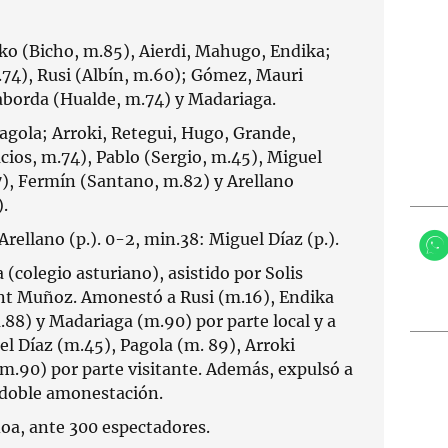
ko (Bicho, m.85), Aierdi, Mahugo, Endika;
74), Rusi (Albín, m.60); Gómez, Mauri
aborda (Hualde, m.74) y Madariaga.
agola; Arroki, Retegui, Hugo, Grande,
cios, m.74), Pablo (Sergio, m.45), Miguel
7), Fermín (Santano, m.82) y Arellano
).
Arellano (p.). 0-2, min.38: Miguel Díaz (p.).
(colegio asturiano), asistido por Solis
 Muñoz. Amonestó a Rusi (m.16), Endika
.88) y Madariaga (m.90) por parte local y a
el Díaz (m.45), Pagola (m. 89), Arroki
m.90) por parte visitante. Además, expulsó a
 doble amonestación.
a, ante 300 espectadores.