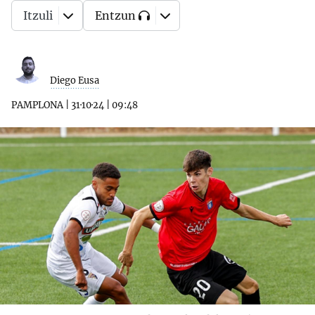
Itzuli
Entzun
Diego Eusa
PAMPLONA
|
31·10·24
|
09:48