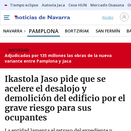
Tiempo eclipse
Autovía Jaca
Cese HUN
Mercado Osasuna
O
Kiosko
PAMPLONA
NAVARRA
BORTZIRIAK
SAN FERMÍN
B
SOCIEDAD
Adjudicadas por 135 millones las obras de la nueva
variante entre Pamplona y Jaca
Ikastola Jaso pide que se
acelere el desalojo y
demolición del edificio por el
grave riesgo para sus
ocupantes
La entidad lamenta el retraso del expediente y