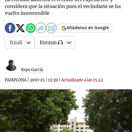
considera que la situación para el vecindario se ha
vuelto insostenible
Añádenos en Google
Itzuli
Entzun
Kepa García
PAMPLONA
|
30·07·25
|
12:39
|
Actualizado a las 15:43