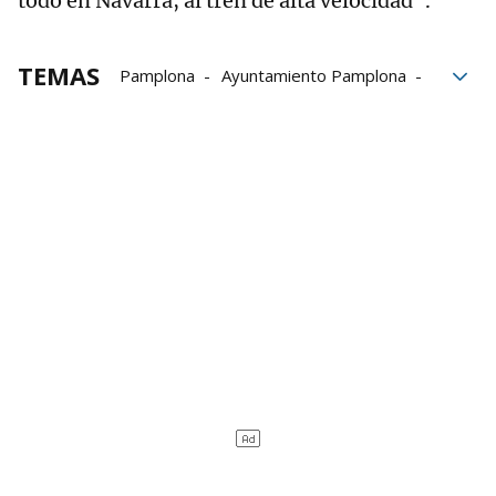
todo en Navarra, al tren de alta velocidad".
TEMAS
Pamplona
Ayuntamiento Pamplona
Personas sin hogar
Sinhogarismo
Ikastola Jaso
altercados
Seguridad Ciudadana
Policía Municipal