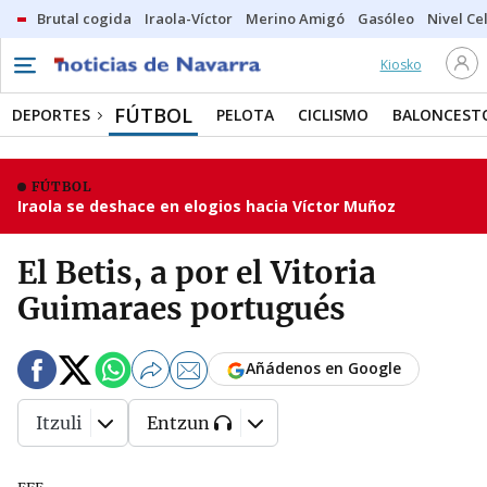
Brutal cogida
Iraola-Víctor
Merino Amigó
Gasóleo
Nivel Ce
Kiosko
FÚTBOL
DEPORTES
PELOTA
CICLISMO
BALONCEST
FÚTBOL
Iraola se deshace en elogios hacia Víctor Muñoz
El Betis, a por el Vitoria
Guimaraes portugués
Añádenos en Google
Itzuli
Entzun