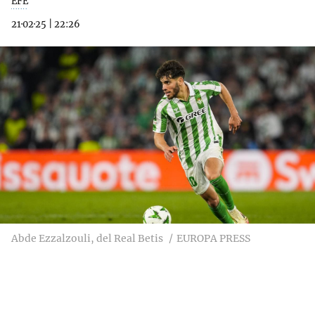
EFE
21·02·25
|
22:26
Abde Ezzalzouli, del Real Betis
EUROPA PRESS