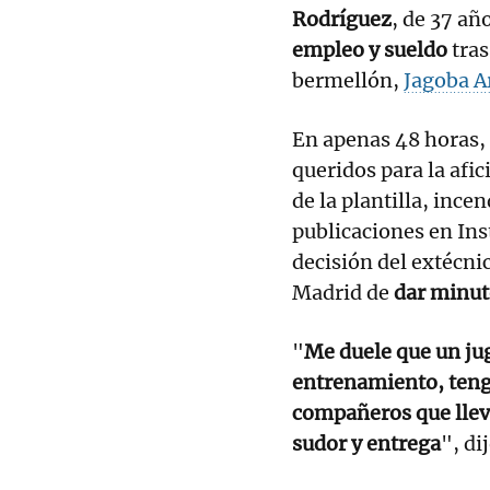
Rodríguez
, de 37 añ
empleo y sueldo
tras
bermellón,
Jagoba A
En apenas 48 horas,
queridos para la afi
de la plantilla, incen
publicaciones en Ins
decisión del extécnic
Madrid de
dar minuto
"
Me duele que un jug
entrenamiento, tenga
compañeros que llev
sudor y entrega
", di