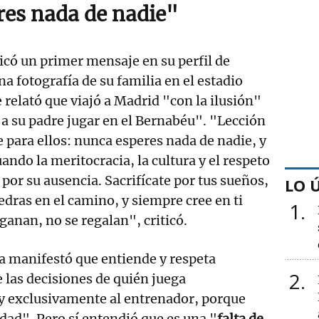
es nada de nadie"
icó un primer mensaje en su perfil de
a fotografía de su familia en el estadio
 relató que viajó a Madrid "con la ilusión"
r a su padre jugar en el Bernabéu". "Lección
 para ellos: nunca esperes nada de nadie, y
ndo la meritocracia, la cultura y el respeto
n por su ausencia. Sacrifícate por tus sueños,
LO 
dras en el camino, y siempre cree en ti
1
ganan, no se regalan", criticó.
ta manifestó que entiende y respeta
2
las decisiones de quién juega
y exclusivamente al entrenador, porque
dad". Pero sí entendió que es una "
falta de