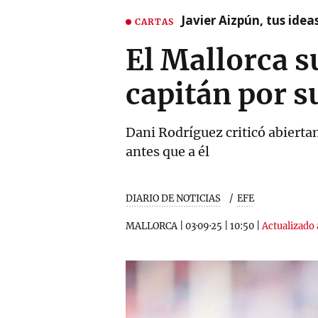
Javier Aizpún, tus ide
CARTAS
El Mallorca s
capitán por s
Dani Rodríguez criticó abiertam
antes que a él
DIARIO DE NOTICIAS
EFE
MALLORCA
|
03·09·25
|
10:50
|
Actualizado 