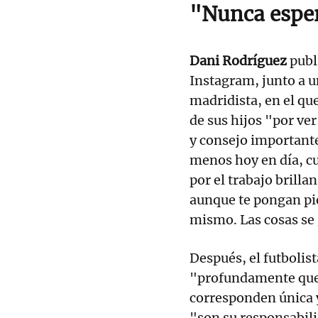
"Nunca esper
Dani Rodríguez
publ
Instagram, junto a un
madridista, en el que
de sus hijos "por ve
y consejo importante
menos hoy en día, cua
por el trabajo brilla
aunque te pongan pie
mismo. Las cosas se 
Después, el futbolis
"profundamente que 
corresponden única 
"son su responsabili