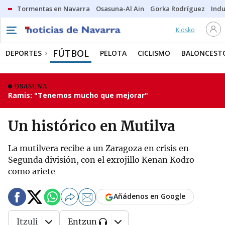
Tormentas en Navarra
Osasuna-Al Ain
Gorka Rodríguez
Indu
Kiosko
FÚTBOL
DEPORTES
PELOTA
CICLISMO
BALONCEST
OSASUNA
Ramis: "Tenemos mucho que mejorar"
Un histórico en Mutilva
La mutilvera recibe a un Zaragoza en crisis en
Segunda división, con el exrojillo Kenan Kodro
como ariete
Añádenos en Google
Itzuli
Entzun