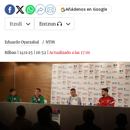
Añádenos en Google
Itzuli
Entzun
Eduardo Oyarzabal
NTM
Bilbao
|
14·11·25
|
16:52
|
Actualizado a las 17:01