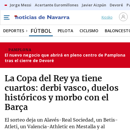
Jorge Messi
Acertante Euromillones
Javier Aizpún
Devoré
P
Kiosko
FÚTBOL
DEPORTES
PELOTA
CICLISMO
BALONCEST
PAMPLONA
El nuevo negocio que abrirá en pleno centro de Pamplona
tras el cierre de Devoré
La Copa del Rey ya tiene
cuartos: derbi vasco, duelos
históricos y morbo con el
Barça
El sorteo deja un Alavés-Real Sociedad, un Betis-
Atleti, un Valencia-Athletic en Mestalla y al