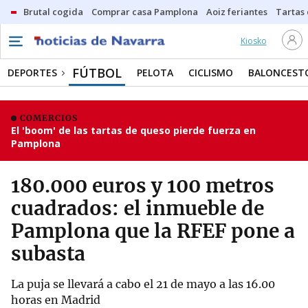
Brutal cogida
Comprar casa Pamplona
Aoiz feriantes
Tartas
Kiosko
FÚTBOL
DEPORTES
PELOTA
CICLISMO
BALONCEST
COMERCIOS
El 'boom' de las tartas de queso pierde fuerza en
Pamplona
180.000 euros y 100 metros
cuadrados: el inmueble de
Pamplona que la RFEF pone a
subasta
La puja se llevará a cabo el 21 de mayo a las 16.00
horas en Madrid