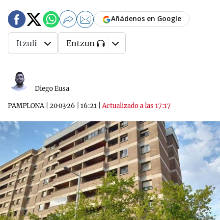
Añádenos en Google
Itzuli
Entzun
Diego Eusa
PAMPLONA
|
20·03·26
|
16:21
|
Actualizado a las 17:17