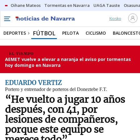
Oihane Mateos
Tormentas en Navarra
UAGA Tauste
Osasuna
Kiosko
FÚTBOL
DEPORTES
PELOTA
CICLISMO
BALONCEST
EL TIEMPO
AEMET vuelve a elevar a naranja el aviso por tormentas
hoy domingo en Navarra
EDUARDO VERTIZ
Portero y entrenador de porteros del Doneztebe F.T.
“He vuelto a jugar 10 años
después, con 41, por
lesiones de compañeros,
porque este equipo se
merece todo”