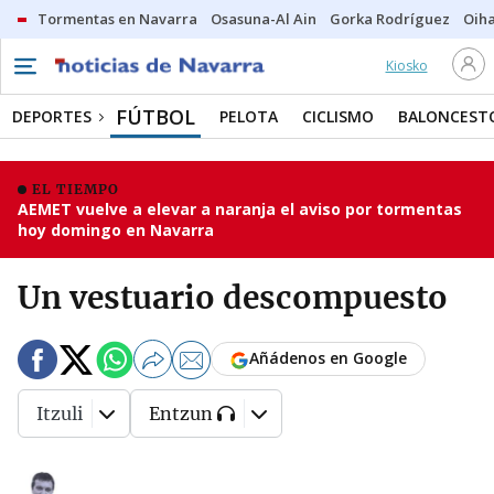
Tormentas en Navarra
Osasuna-Al Ain
Gorka Rodríguez
Oih
Kiosko
FÚTBOL
DEPORTES
PELOTA
CICLISMO
BALONCEST
EL TIEMPO
AEMET vuelve a elevar a naranja el aviso por tormentas
hoy domingo en Navarra
Un vestuario descompuesto
Añádenos en Google
Itzuli
Entzun