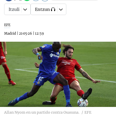
Itzuli
Entzun
EFE
Madrid
|
21·05·26
|
12:59
Allan Nyom en un partido contra Osasuna.
EFE