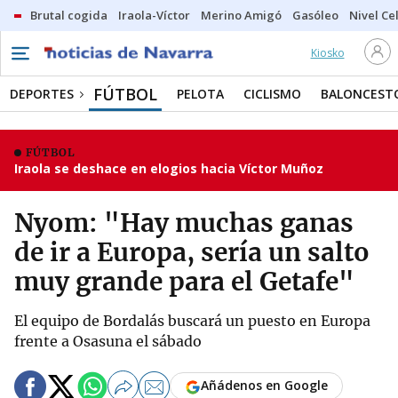
Brutal cogida
Iraola-Víctor
Merino Amigó
Gasóleo
Nivel Ce
Kiosko
FÚTBOL
DEPORTES
PELOTA
CICLISMO
BALONCEST
FÚTBOL
Iraola se deshace en elogios hacia Víctor Muñoz
Nyom: "Hay muchas ganas
de ir a Europa, sería un salto
muy grande para el Getafe"
El equipo de Bordalás buscará un puesto en Europa
frente a Osasuna el sábado
Añádenos en Google