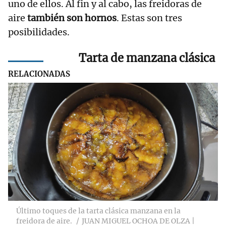
uno de ellos. Al fin y al cabo, las freidoras de
aire
también son hornos
. Estas son tres
posibilidades.
Tarta de manzana clásica
RELACIONADAS
Dos recetas de
tartas de chocolate
para hacer en la
freidora de aire y
triunfar
Su receta: Pastel
Vasco tradicional
Último toques de la tarta clásica manzana en la
freidora de aire.
JUAN MIGUEL OCHOA DE OLZA |