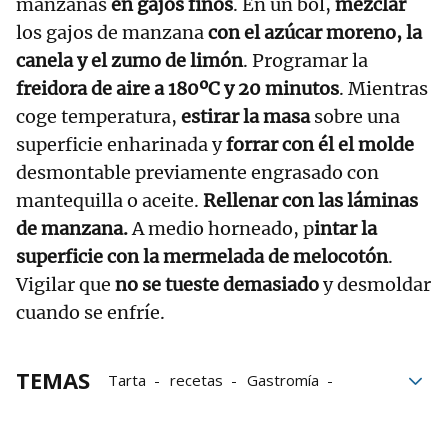
manzanas
en gajos finos
. En un bol,
mezclar
los gajos de manzana
con el azúcar moreno, la
canela y el zumo de limón
. Programar la
freidora de aire a 180ºC y 20 minutos
. Mientras
coge temperatura,
estirar la masa
sobre una
superficie enharinada y
forrar con él el molde
desmontable previamente engrasado con
mantequilla o aceite.
Rellenar con las láminas
de manzana.
A medio horneado, p
intar la
superficie con la mermelada de melocotón
.
Vigilar que
no se tueste demasiado
y desmoldar
cuando se enfríe.
TEMAS
Tarta
recetas
Gastromía
Freidora de aire