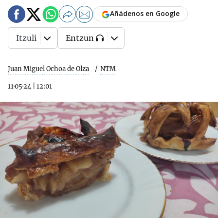
Añádenos en Google
Itzuli
Entzun
Juan Miguel Ochoa de Olza
NTM
11·05·24
|
12:01