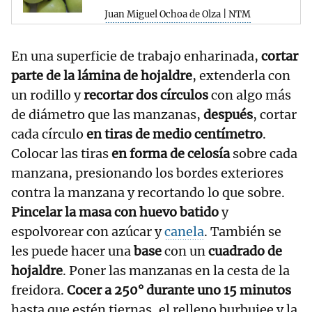
Juan Miguel Ochoa de Olza | NTM
En una superficie de trabajo enharinada,
cortar
parte de la lámina de hojaldre
, extenderla con
un rodillo y
recortar dos círculos
con algo más
de diámetro que las manzanas,
después
, cortar
cada círculo
en tiras de medio centímetro
.
Colocar las tiras
en forma de celosía
sobre cada
manzana, presionando los bordes exteriores
contra la manzana y recortando lo que sobre.
Pincelar la masa con huevo batido
y
espolvorear con azúcar y
canela
. También se
les puede hacer una
base
con un
cuadrado de
hojaldre
. Poner las manzanas en la cesta de la
freidora.
Cocer a 250° durante uno 15 minutos
hasta que estén tiernas, el relleno burbujee y la