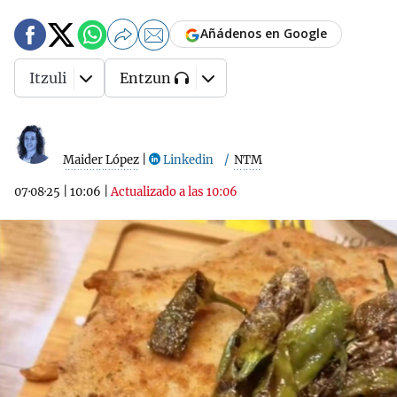
Añádenos en Google
Itzuli
Entzun
Maider López
|
Linkedin
NTM
07·08·25
|
10:06
|
Actualizado a las 10:06