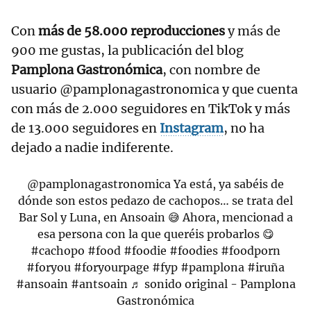
Con
más de 58.000 reproducciones
y más de
900 me gustas, la publicación del blog
Pamplona Gastronómica
, con nombre de
usuario @pamplonagastronomica y que cuenta
con más de 2.000 seguidores en TikTok y más
de 13.000 seguidores en
Instagram
, no ha
dejado a nadie indiferente.
@pamplonagastronomica
Ya está, ya sabéis de
dónde son estos pedazo de cachopos… se trata del
Bar Sol y Luna, en Ansoain 😅 Ahora, mencionad a
esa persona con la que queréis probarlos 😋
#cachopo
#food
#foodie
#foodies
#foodporn
#foryou
#foryourpage
#fyp
#pamplona
#iruña
#ansoain
#antsoain
♬ sonido original - Pamplona
Gastronómica