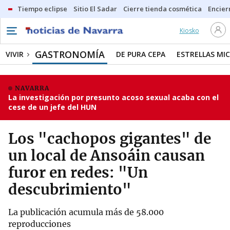
Tiempo eclipse
Sitio El Sadar
Cierre tienda cosmética
Encier
Kiosko
GASTRONOMÍA
VIVIR
DE PURA CEPA
ESTRELLAS MIC
NAVARRA
La investigación por presunto acoso sexual acaba con el
cese de un jefe del HUN
Los "cachopos gigantes" de
un local de Ansoáin causan
furor en redes: "Un
descubrimiento"
La publicación acumula más de 58.000
reproducciones