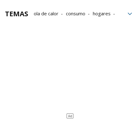
TEMAS
ola de calor
consumo
hogares
Bolsas de plástico
Trucos de cocina
bloque52