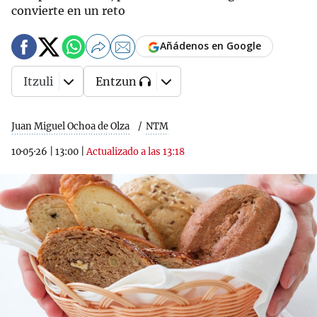
convierte en un reto
Añádenos en Google
Itzuli
Entzun
Juan Miguel Ochoa de Olza
NTM
10·05·26
|
13:00
|
Actualizado a las 13:18