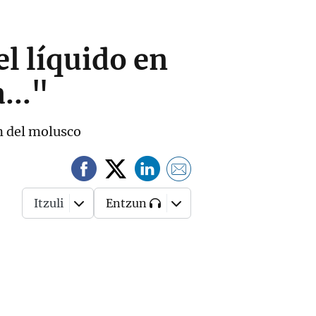
l líquido en
..."
en del molusco
Itzuli
Entzun