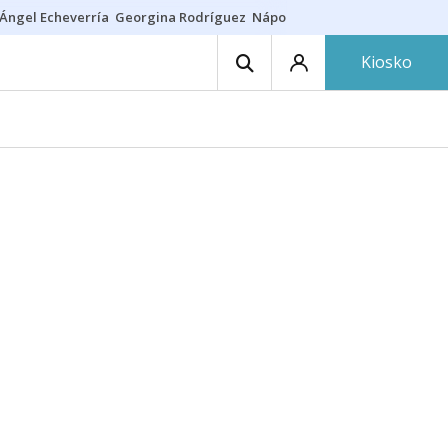
Ángel Echeverría
Georgina Rodríguez
Nápoles - Osasuna
Insultos rac
Kiosko