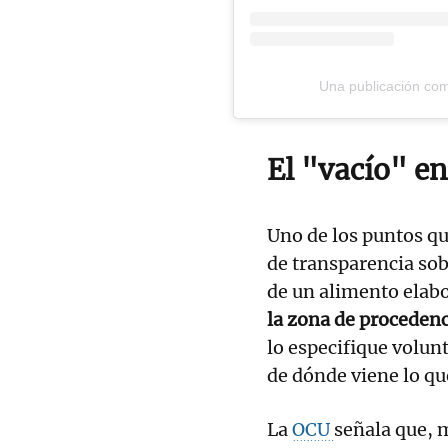
Una publicación co
El "vacío" en
Uno de los puntos que
de transparencia sob
de un alimento elabo
la zona de proceden
lo especifique volu
de dónde viene lo q
La
OCU
señala que, 