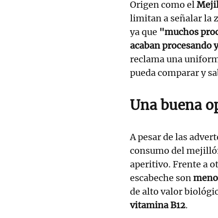
Origen como el
Mejil
limitan a señalar la
ya que
"muchos proce
acaban procesando 
reclama una uniformi
pueda comparar y sa
Una buena o
A pesar de las advert
consumo del mejilló
aperitivo. Frente a 
escabeche son
menos
de alto valor biológ
vitamina B12
.