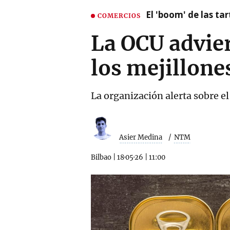
El 'boom' de las t
COMERCIOS
La OCU advier
los mejillones
La organización alerta sobre el
Asier Medina
NTM
Bilbao
|
18·05·26
|
11:00