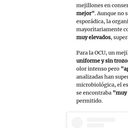
mejillones en conserv
mejor"
. Aunque no s
esporádica, la organ
mayoritariamente con
muy elevados
, supe
Para la OCU, un meji
uniforme y sin trozo
olor intenso pero
"a
analizadas han supe
microbiológica, el e
se encontraba
"muy 
permitido.