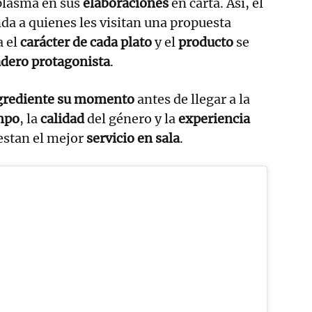
 plasma en sus
elaboraciones
en carta. Así, el
da a quienes les visitan una propuesta
 el
carácter de cada plato
y el
producto
se
dero protagonista
.
grediente
su momento
antes de llegar a la
mpo
, la
calidad
del género y la
experiencia
restan el mejor
servicio en sala
.