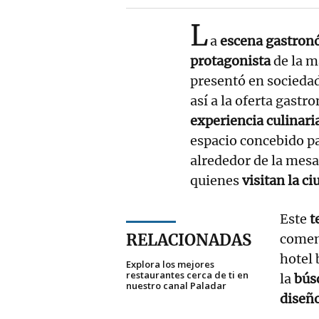
L
a
escena gastro
protagonista
de la m
presentó en socieda
así a la oferta gastr
experiencia culinar
espacio concebido p
alrededor de la mesa
quienes
visitan la c
Este
t
RELACIONADAS
comen
hotel 
Explora los mejores
restaurantes cerca de ti en
la
bús
nuestro canal Paladar
diseño