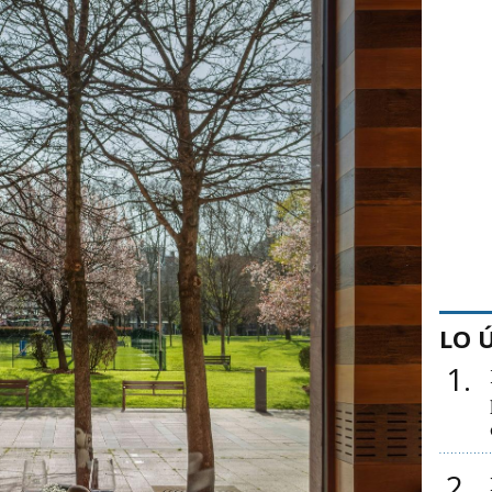
LO 
1
2