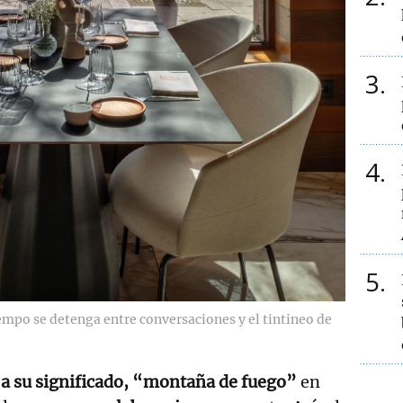
3
4
5
empo se detenga entre conversaciones y el tintineo de
 a su significado, “montaña de fuego”
en