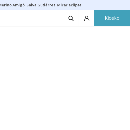
Merino Amigó
Salva Gutiérrez
Mirar eclipse
Iraola-Víctor
Ángel Eche
Kiosko