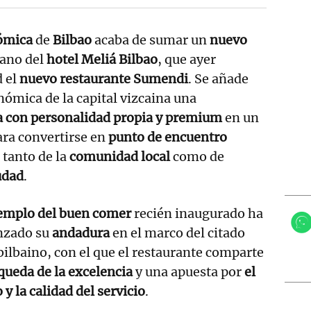
nómica
de
Bilbao
acaba de sumar un
nuevo
ano del
hotel Meliá Bilbao
, que ayer
d el
nuevo restaurante Sumendi
. Se añade
onómica de la capital vizcaina una
ia con personalidad propia y premium
en un
ara convertirse en
punto de encuentro
 tanto de la
comunidad local
como de
iudad
.
emplo del buen comer
recién inaugurado ha
zado su
andadura
en el marco del citado
bilbaino, con el que el restaurante comparte
queda de la excelencia
y una apuesta por
el
 y la calidad del servicio
.