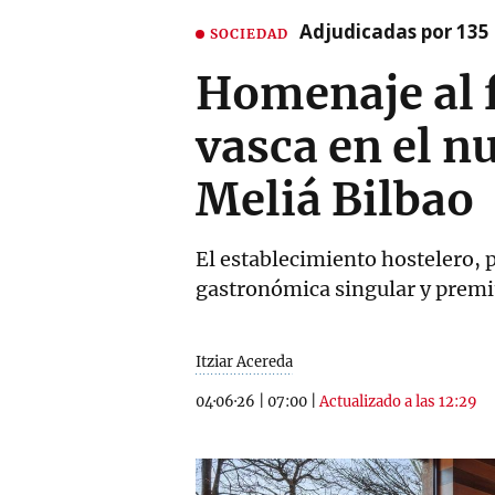
Adjudicadas por 135 
SOCIEDAD
Homenaje al f
vasca en el n
Meliá Bilbao
El establecimiento hostelero, 
gastronómica singular y premi
Itziar Acereda
04·06·26
|
07:00
|
Actualizado a las 12:29