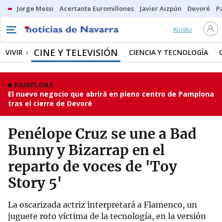
Jorge Messi
Acertante Euromillones
Javier Aizpún
Devoré
P
Kiosko
CINE Y TELEVISIÓN
VIVIR
CIENCIA Y TECNOLOGÍA
PAMPLONA
El nuevo negocio que abrirá en pleno centro de Pamplona
tras el cierre de Devoré
Penélope Cruz se une a Bad
Bunny y Bizarrap en el
reparto de voces de 'Toy
Story 5'
La oscarizada actriz interpretará a Flamenco, un
juguete roto víctima de la tecnología, en la versión