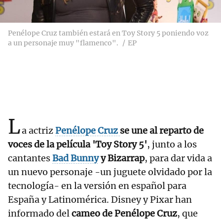
Penélope Cruz también estará en Toy Story 5 poniendo voz
a un personaje muy "flamenco".
EP
L
a actriz
Penélope Cruz
se une al reparto de
voces de la película 'Toy Story 5'
, junto a los
cantantes
Bad Bunny
y Bizarrap
, para dar vida a
un nuevo personaje -un juguete olvidado por la
tecnología- en la versión en español para
España y Latinomérica. Disney y Pixar han
informado del
cameo de Penélope Cruz
, que