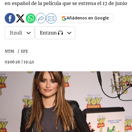
en español de la película que se estrena el 17 de junio
Añádenos en Google
Itzuli
Entzun
NTM
EFE
03·06·26
|
19:40