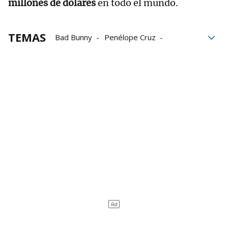
millones de dólares
en todo el mundo.
TEMAS
Bad Bunny
Penélope Cruz
Bizarrap
Flamenco
tecnología
actriz
sol