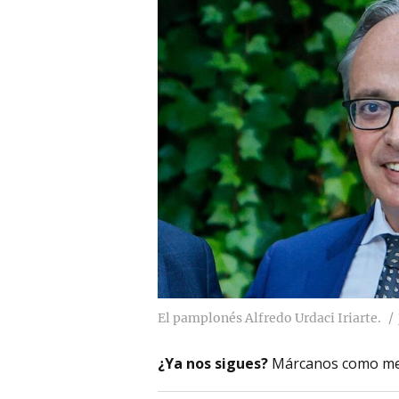
El pamplonés Alfredo Urdaci Iriarte.
¿Ya nos sigues?
Márcanos como me