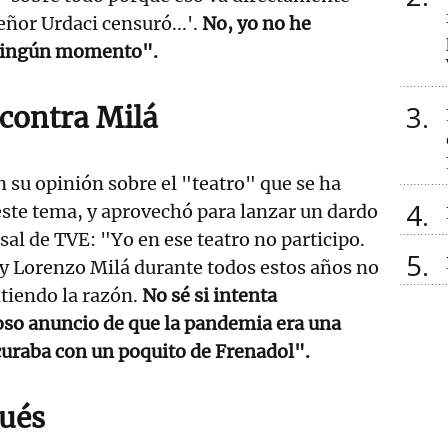
señor Urdaci censuró...'.
No, yo no he
ningún momento".
3
 contra Milá
n su opinión sobre el "teatro" que se ha
4
ste tema, y aprovechó para lanzar un dardo
sal de TVE: "Yo en ese teatro no participo.
5
y Lorenzo Milá durante todos estos años no
tiendo la razón.
No sé si intenta
oso anuncio de que la pandemia era una
curaba con un poquito de Frenadol".
ués