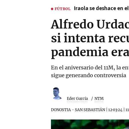
Iraola se deshace en e
FÚTBOL
Alfredo Urdac
si intenta re
pandemia era
En el aniversario del 11M, la 
sigue generando controversia
Eder García
NTM
DONOSTIA - SAN SEBASTIÁN
|
12·03·24
|
1