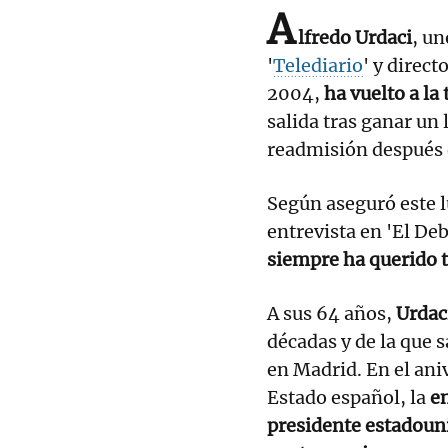
A
lfredo Urdaci
, un
'
Telediario
' y
direct
2004,
ha vuelto a la
salida tras ganar un 
readmisión después 
Según aseguró este 
entrevista en 'El De
siempre ha querido 
A sus 64 años,
Urdac
décadas y de la que 
en Madrid. En el aniv
Estado español, la
en
presidente estadoun