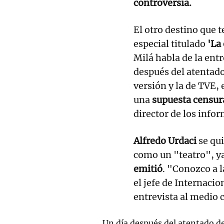
controversia.
El otro destino que 
especial titulado
'La
Milá habla de la entr
después del atentado
versión y la de TVE, 
una
supuesta censura
director de los infor
Alfredo Urdaci
se qui
como un "teatro", y
emitió
. "Conozco a l
el jefe de Internacio
entrevista al medio c
Un día después del atentado de