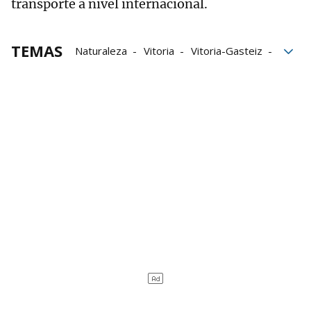
transporte a nivel internacional.
TEMAS
Naturaleza
Vitoria
Vitoria-Gasteiz
emprendedores
Moda
Moda vasca
Marca de moda