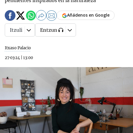
pendientes inspirados en la naturaleza
Añádenos en Google
Itzuli
Entzun
Itxaso Palacio
27·03·24
|
13:00