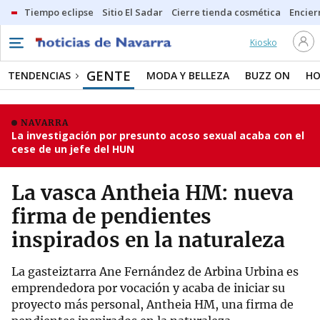
Tiempo eclipse
Sitio El Sadar
Cierre tienda cosmética
Encier
Kiosko
GENTE
TENDENCIAS
MODA Y BELLEZA
BUZZ ON
HO
NAVARRA
La investigación por presunto acoso sexual acaba con el
cese de un jefe del HUN
La vasca Antheia HM: nueva
firma de pendientes
inspirados en la naturaleza
La gasteiztarra Ane Fernández de Arbina Urbina es
emprendedora por vocación y acaba de iniciar su
proyecto más personal, Antheia HM, una firma de