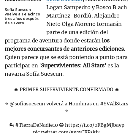
Logan Sampedro y Bosco Blach
Sofia Suescun
vuelve a Telecinco
Martínez-Bordiú, Alejandro
tres años después
de su veto
Nieto Olga Moreno formarán
parte de una edición del
programa de aventura donde estarán
los
mejores concursantes de anteriores ediciones
.
Quien parece que se está poniendo a punto para
participar en '
Supervivientes: All Stars'
es la
navarra Sofía Suescun.
🔥 PRIMER SUPERVIVIENTE CONFIRMADO 🔥
⭐️
@sofiasuescun
volverá a Honduras en
#SVAllStars
⭐️
🏝️
#TierraDeNadie10
🔵
https://t.co/0FBgMJbayp
pic.twitter.com/5wwCFPski2