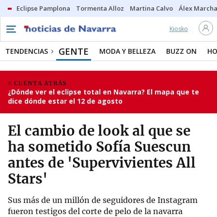
Eclipse Pamplona
Tormenta Alloz
Martina Calvo
Álex Marcha
Kiosko
GENTE
TENDENCIAS
MODA Y BELLEZA
BUZZ ON
HO
CUENTA ATRÁS
¿Dónde ver el eclipse total en Navarra? El mapa que te
dice dónde estar el 12 de agosto
El cambio de look al que se
ha sometido Sofía Suescun
antes de 'Supervivientes All
Stars'
Sus más de un millón de seguidores de Instagram
fueron testigos del corte de pelo de la navarra