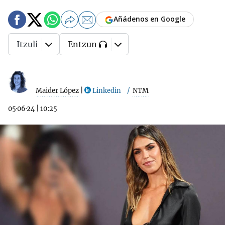
Añádenos en Google
Itzuli
Entzun
Maider López
|
Linkedin
NTM
05·06·24
|
10:25