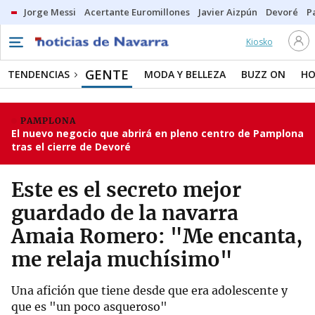
Jorge Messi
Acertante Euromillones
Javier Aizpún
Devoré
P
Kiosko
GENTE
TENDENCIAS
MODA Y BELLEZA
BUZZ ON
HO
PAMPLONA
El nuevo negocio que abrirá en pleno centro de Pamplona
tras el cierre de Devoré
Este es el secreto mejor
guardado de la navarra
Amaia Romero: "Me encanta,
me relaja muchísimo"
Una afición que tiene desde que era adolescente y
que es "un poco asqueroso"