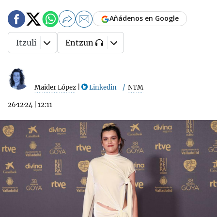
Añádenos en Google
Itzuli
Entzun
Maider López
|
Linkedin
NTM
26·12·24
|
12:11