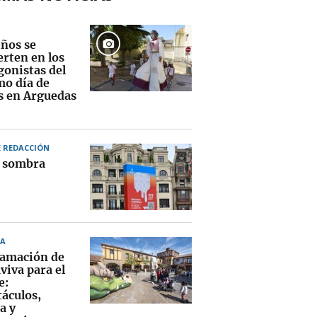
iños se
erten en los
gonistas del
mo día de
as en Arguedas
E REDACCIÓN
a sombra
A
amación de
viva para el
e:
táculos,
a y