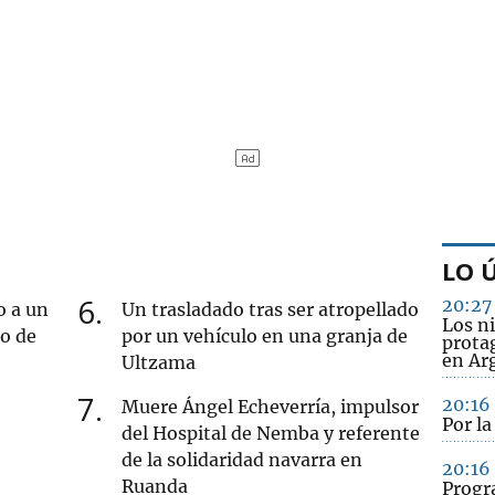
LO 
6
20:27
o a un
Un trasladado tras ser atropellado
Los ni
ro de
por un vehículo en una granja de
protag
en Ar
Ultzama
7
20:16
Muere Ángel Echeverría, impulsor
Por l
del Hospital de Nemba y referente
de la solidaridad navarra en
20:16
Ruanda
Progr