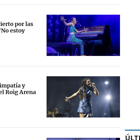
erto por las
 "No estoy
impatía y
 el Roig Arena
ÚLT