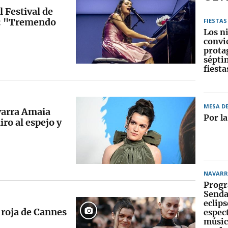
 Festival de
': "Tremendo
FIESTAS
Los n
convi
prota
sépti
fiest
MESA D
varra Amaia
Por l
ro al espejo y
NAVARR
Progr
Senda
eclips
 roja de Cannes
espec
músic