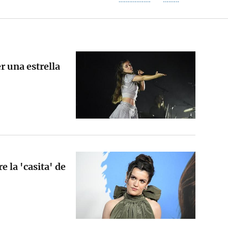
r una estrella
 la 'casita' de