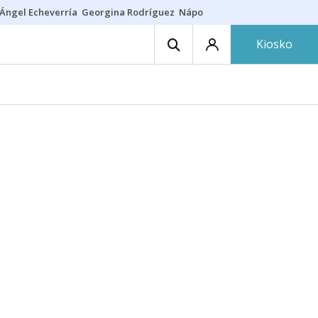
Ángel Echeverría
Georgina Rodríguez
Nápoles - Osasuna
Insultos rac
Kiosko