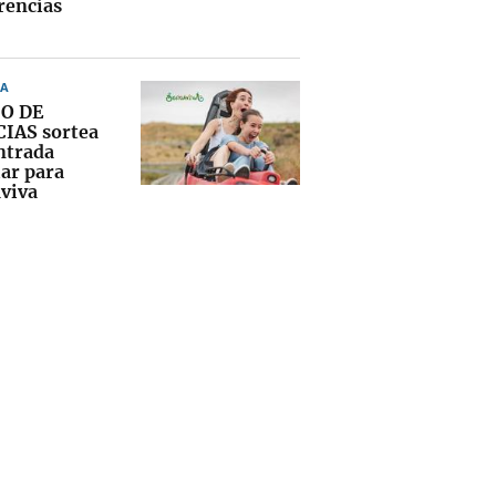
rencias
A
O DE
IAS sortea
ntrada
iar para
viva