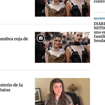
confe
NAVARR
DIARI
NOTIC
una e
famil
fombra roja de
Senda
sterio de la
"Datos