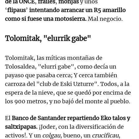
de la ONCE
,
frailes
,
monjas
y unos
‘
flipaus
’
intentando arrancar un R5 amarillo
como si fuese una motosierra.
Mal negocio.
Tolomitak, "elurrik gabe"
Tolomitak, las míticas montañas de
Tolosaldea, "elurri gabe", como decía un
payaso que pasaba cerca; Y cerca también
carroza del "club de Eski Uzturre". Todos, a la
espera de la nieve, que se quedó por encima de
los 900 metros, y no bajó del monte al pueblo.
El
Banco de Santander repartiendo Eko talos y
saltxipapas.
¡Joder, con la diversificación de
activos!. Y un
colgau
, bueno, un
crucificau
,