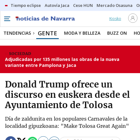
Tiempo eclipse
Autovía Jaca
Cese HUN
Mercado Osasuna
O
Kiosko
GENTE
TENDENCIAS
MODA Y BELLEZA
BUZZ ON
HO
SOCIEDAD
Adjudicadas por 135 millones las obras de la nueva
variante entre Pamplona y Jaca
Donald Trump ofrece un
discurso en euskera desde el
Ayuntamiento de Tolosa
Día de zaldunita en los populares Carnavales de la
localidad gipuzkoana: "Make Tolosa Great Again"