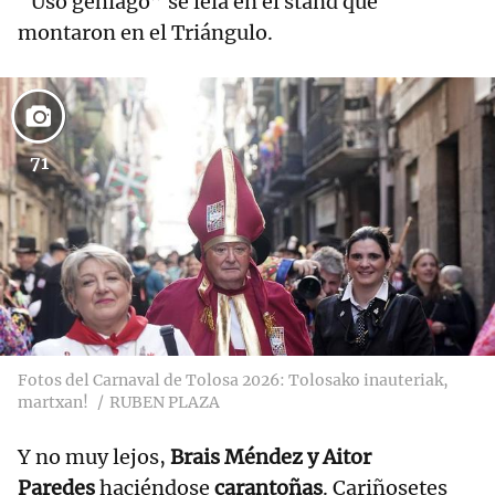
“Uso gehiago” se leía en el stand que
montaron en el Triángulo.
71
Fotos del Carnaval de Tolosa 2026: Tolosako inauteriak,
martxan!
RUBEN PLAZA
Y no muy lejos,
Brais Méndez y Aitor
Paredes
haciéndose
carantoñas
. Cariñosetes