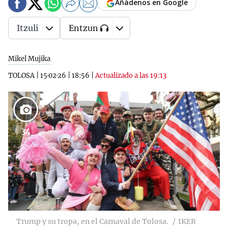
Añádenos en Google
Itzuli
Entzun
Mikel Mujika
TOLOSA
|
15·02·26
|
18:56
|
Actualizado a las 19:13
34
Trump y su tropa, en el Carnaval de Tolosa.
IKER