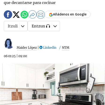
que decantarse para cocinar
Añádenos en Google
Itzuli
Entzun
Maider López
|
Linkedin
NTM
06·01·25
|
09:00