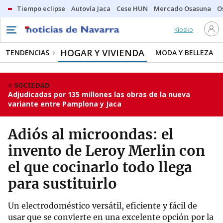
Tiempo eclipse
Autovía Jaca
Cese HUN
Mercado Osasuna
O
Kiosko
HOGAR Y VIVIENDA
TENDENCIAS
MODA Y BELLEZA
SOCIEDAD
Adjudicadas por 135 millones las obras de la nueva
variante entre Pamplona y Jaca
Adiós al microondas: el
invento de Leroy Merlin con
el que cocinarlo todo llega
para sustituirlo
Un electrodoméstico versátil, eficiente y fácil de
usar que se convierte en una excelente opción por la