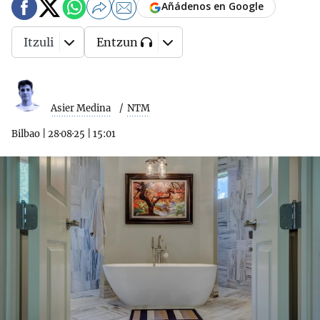
Añádenos en Google
Itzuli
Entzun
Asier Medina
NTM
Bilbao
|
28·08·25
|
15:01