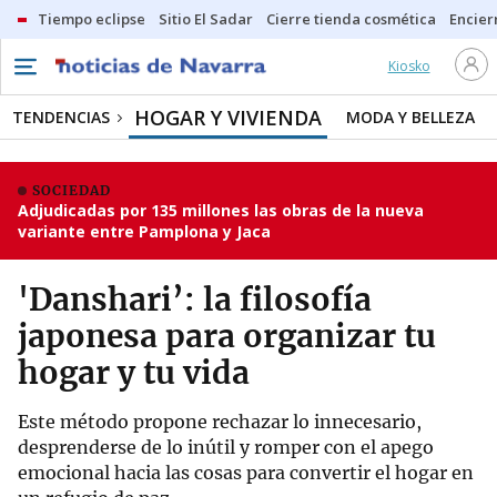
Tiempo eclipse
Sitio El Sadar
Cierre tienda cosmética
Encier
Kiosko
HOGAR Y VIVIENDA
TENDENCIAS
MODA Y BELLEZA
SOCIEDAD
Adjudicadas por 135 millones las obras de la nueva
variante entre Pamplona y Jaca
'Danshari’: la filosofía
japonesa para organizar tu
hogar y tu vida
Este método propone rechazar lo innecesario,
desprenderse de lo inútil y romper con el apego
emocional hacia las cosas para convertir el hogar en