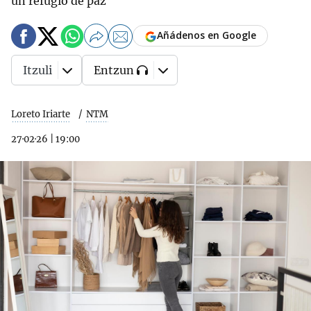
un refugio de paz
Añádenos en Google
Itzuli
Entzun
Loreto Iriarte
NTM
27·02·26
|
19:00