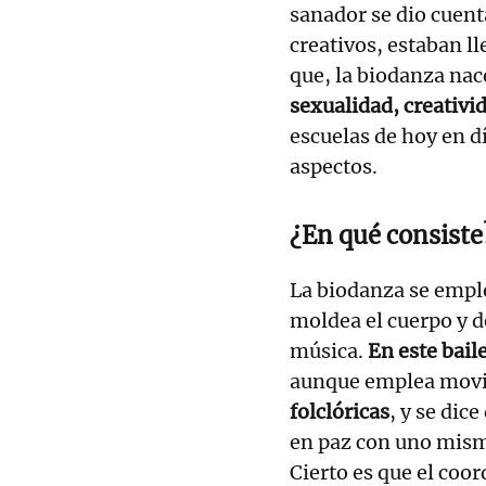
sanador se dio cuen
creativos, estaban ll
que, la biodanza nac
sexualidad, creativi
escuelas de hoy en d
aspectos.
¿En qué consiste
La biodanza se emple
moldea el cuerpo y de
música.
En este bail
aunque emplea movi
folclóricas
, y se dic
en paz con uno mismo
Cierto es que el coo