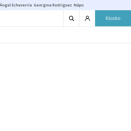
Ángel Echeverría
Georgina Rodríguez
Nápoles - Osasuna
Insultos rac
Kiosko