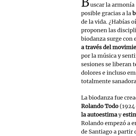
B
uscar la armonía 
posible gracias a la
b
de la vida. ¿Habías o
proponen las discipl
biodanza surge con 
a través del movimi
por la música y senti
sesiones se liberan 
dolores e incluso em
totalmente sanador
La biodanza fue crea
Rolando Todo
(1924
la autoestima
y
estim
Rolando empezó a emp
de Santiago a partir