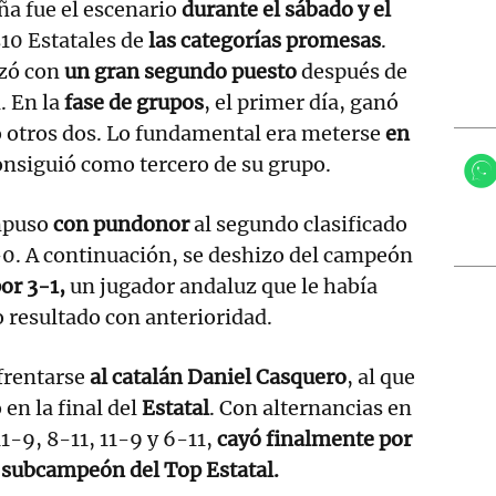
ña fue el escenario
durante el sábado y el
10 Estatales de
las categorías promesas
.
lzó con
un gran segundo puesto
después de
. En la
fase de grupos
, el primer día, ganó
ó otros dos. Lo fundamental era meterse
en
consiguió como tercero de su grupo.
mpuso
con pundonor
al segundo clasificado
-0. A continuación, se deshizo del campeón
or 3-1,
un jugador andaluz que le había
 resultado con anterioridad.
nfrentarse
al catalán Daniel Casquero
, al que
en la final del
Estatal
. Con alternancias en
11-9, 8-11, 11-9 y 6-11,
cayó finalmente por
e
subcampeón del Top Estatal.