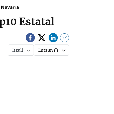
n Navarra
p10 Estatal
Itzuli
Entzun