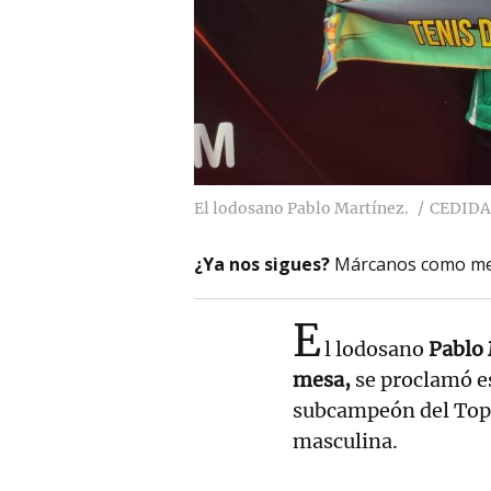
El lodosano Pablo Martínez.
CEDIDA
¿Ya nos sigues?
Márcanos como me
E
l lodosano
Pablo
mesa,
se proclamó e
subcampeón del Top1
masculina.