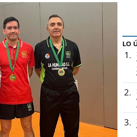
LO 
1
2
3