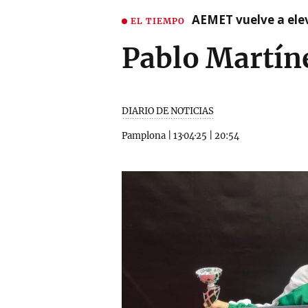
AEMET vuelve a ele
EL TIEMPO
Pablo Martín
DIARIO DE NOTICIAS
Pamplona
|
13·04·25
|
20:54