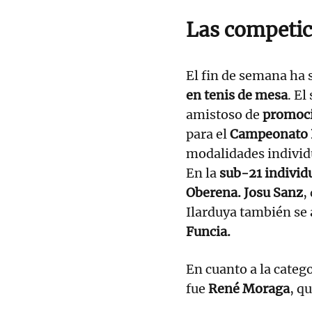
Las competic
El fin de semana ha 
en tenis de mesa
. E
amistoso de
promoci
para el
Campeonato N
modalidades individu
En la
sub-21 individ
Oberena. Josu Sanz
,
Ilarduya también se
Funcia.
En cuanto a la categ
fue
René Moraga
, q