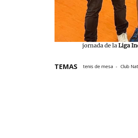
René Moraga y Luis Izkue, campeones 
Este domingo tambié
jornada de la
Liga In
TEMAS
tenis de mesa
Club Na