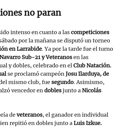
iones no paran
sido intenso en cuanto a las
competiciones
l sábado por la mañana se disputó un torneo
ón en Larrabide
. Ya por la tarde fue el turno
avarro Sub-21 y Veteranos
en las
al y dobles, celebrado en el
Club Natación.
ual
se proclamó campeón
Josu Ilarduya, de
 del mismo club, fue
segundo
. Asimismo,
 alzó vencedor en
dobles
junto a
Nicolás
oría de
veteranos
, el ganador en individual
uien repitió en dobles junto a
Luis Izkue.