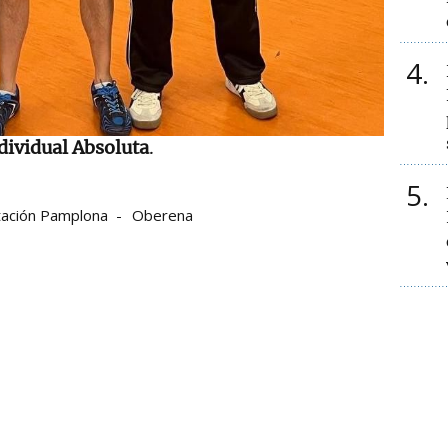
4
navarros en veteranos.
CEDIDA
n se disputó en el
Club Natación
la novena
dividual Absoluta
.
5
tación Pamplona
Oberena