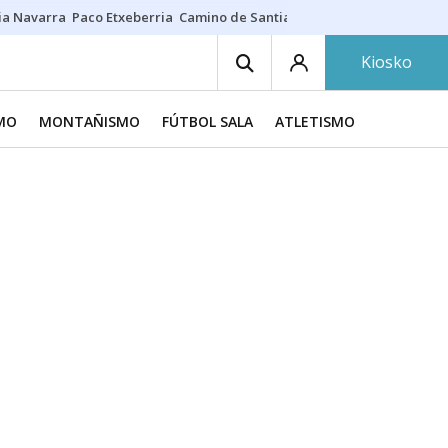
ia Navarra
Paco Etxeberria
Camino de Santiago
Eclipse solar en Nav
Kiosko
SMO
MONTAÑISMO
FÚTBOL SALA
ATLETISMO