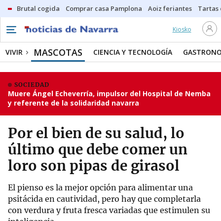
Brutal cogida
Comprar casa Pamplona
Aoiz feriantes
Tartas
Kiosko
MASCOTAS
VIVIR
CIENCIA Y TECNOLOGÍA
GASTRONO
SOCIEDAD
Muere Ángel Echeverría, impulsor del Hospital de Nemba
y referente de la solidaridad navarra
Por el bien de su salud, lo
último que debe comer un
loro son pipas de girasol
El pienso es la mejor opción para alimentar una
psitácida en cautividad, pero hay que completarla
con verdura y fruta fresca variadas que estimulen su