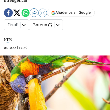
inteligencia
Añádenos en Google
Itzuli
Entzun
NTM
04·10·22
|
17:25