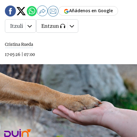
Añádenos en Google
Itzuli
Entzun
Cristina Rueda
17·05·26
|
07:00