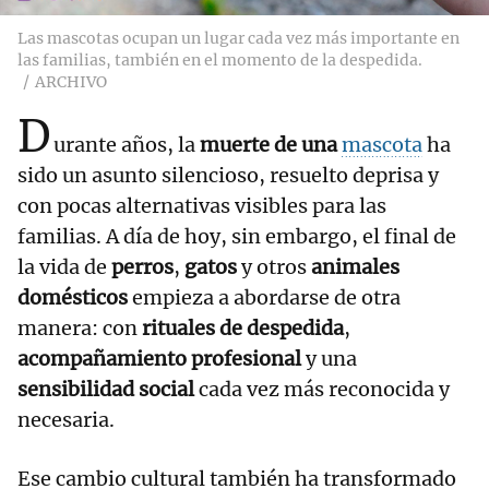
Las mascotas ocupan un lugar cada vez más importante en
las familias, también en el momento de la despedida.
ARCHIVO
D
urante años, la
muerte de una
mascota
ha
sido un asunto silencioso, resuelto deprisa y
con pocas alternativas visibles para las
familias. A día de hoy, sin embargo, el final de
la vida de
perros
,
gatos
y otros
animales
domésticos
empieza a abordarse de otra
manera: con
rituales de despedida
,
acompañamiento profesional
y una
sensibilidad social
cada vez más reconocida y
necesaria.
Ese cambio cultural también ha transformado