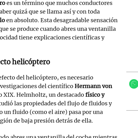
ero
es un término que muchos conductores
ber quizá que se llama así y con toda
lo
en absoluto. Esta desagradable sensación
 que se produce cuando abres una ventanilla
locidad tiene explicaciones científicas y
.
ecto helicóptero
fecto del helicóptero, es necesario
vestigaciones del científico
Hermann von
lo XIX. Helmholtz, un destacado
físico y
udió las propiedades del flujo de fluidos y
 un fluido (como el aire) pasa por una
gión de baja presión detrás de ella.
ndo abres una ventanilla del coche mientras