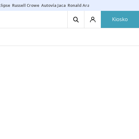
lipse
Russell Crowe
Autovía Jaca
Ronald Araújo
Prohibiciones eclips
Kiosko