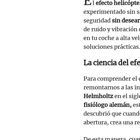
E
l
efecto helicópt
experimentado sin sa
seguridad
sin desear
de ruido y vibración
en tu coche a alta ve
soluciones prácticas
La ciencia del ef
Para comprender el e
remontarnos a las in
Helmholtz
en el sig
fisiólogo alemán,
est
descubrió que cuando
abertura, crea una re
De esta manera, cua