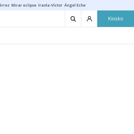
érrez
Mirar eclipse
Iraola-Víctor
Ángel Echeverría
Obituario Ángel
Kiosko