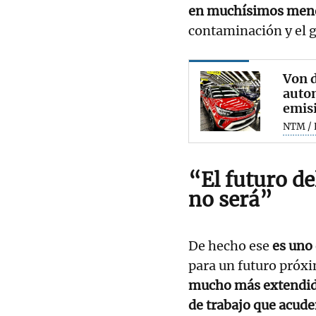
en muchísimos men
contaminación y el 
Von d
autom
emis
NTM / 
“El futuro de
no será”
De hecho ese
es uno 
para un futuro próx
mucho más extendi
de trabajo que acud