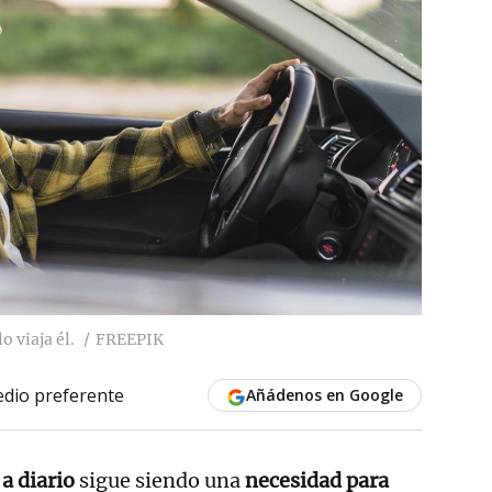
o viaja él.
FREEPIK
dio preferente
Añádenos en Google
e
a diario
sigue siendo una
necesidad para