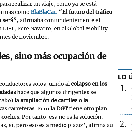
ara realizar un viaje, como ya se está
formas como
BlaBlaCar.
“El futuro del tráfico
 será”,
afirmaba contundentemente el
la DGT, Pere Navarro, en el Global Mobility
l mes de noviembre.
les, sino más ocupación de
LO 
conductores solos, unido al
colapso en los
1
udades
hace que algunos dirigentes se
cabo) la
ampliación de carriles o la
as carreteras.
Pero
la DGT tiene otro plan.
s coches.
Por tanto, esa no es la solución.
2
as, sí, pero eso es a medio plazo”, afirma su