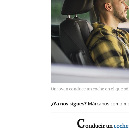
Un joven conduce un coche en el que sól
¿Ya nos sigues?
Márcanos como me
C
onducir un
coch