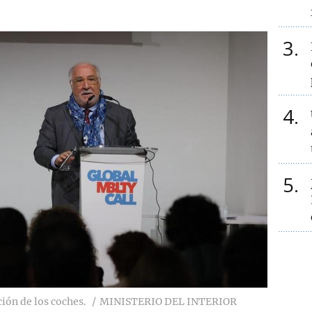
3
4
5
ión de los coches.
MINISTERIO DEL INTERIOR