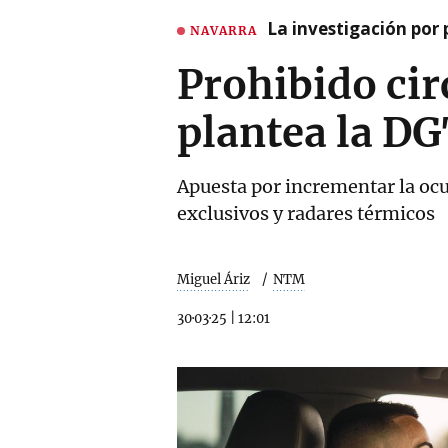
La investigación por 
NAVARRA
Prohibido circ
plantea la D
Apuesta por incrementar la ocup
exclusivos y radares térmicos
Miguel Áriz
NTM
30·03·25
|
12:01