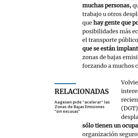
muchas personas,
qu
trabajo u otros desp
que
hay gente que po
posibilidades más e
el transporte público
que se están implan
zonas de bajas emisi
forzando a muchos co
Volvie
RELACIONADAS
intere
recie
Aagesen pide "acelerar" las
Zonas de Bajas Emisiones
(DGT)
"sin excusas"
despl
sólo tienen un ocup
organización seguro