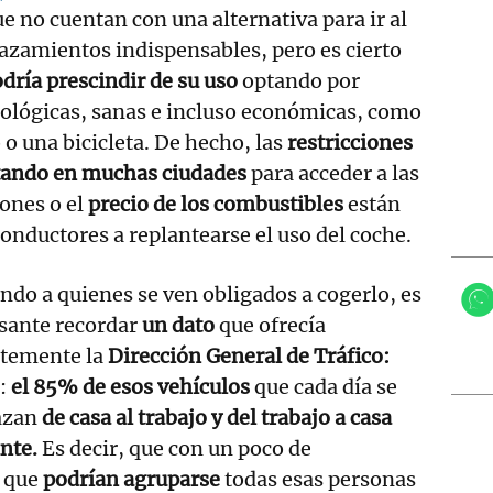
e no cuentan con una alternativa para ir al
lazamientos indispensables, pero es cierto
dría prescindir de su uso
optando por
cológicas, sanas e incluso económicas, como
 o una bicicleta. De hecho, las
restricciones
tando en muchas ciudades
para acceder a las
ones o el
precio de los combustibles
están
nductores a replantearse el uso del coche.
ndo a quienes se ven obligados a cogerlo, es
sante recordar
un dato
que ofrecía
ntemente la
Dirección General de Tráfico:
:
el 85% de esos vehículos
que cada día se
azan
de casa al trabajo y del trabajo a casa
ante.
Es decir, que con un poco de
 que
podrían agruparse
todas esas personas