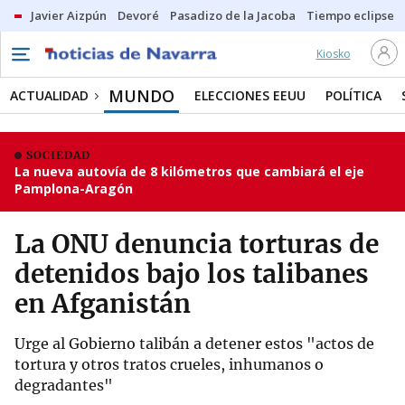
Javier Aizpún
Devoré
Pasadizo de la Jacoba
Tiempo eclipse
Kiosko
MUNDO
ACTUALIDAD
ELECCIONES EEUU
POLÍTICA
SOCIEDAD
La nueva autovía de 8 kilómetros que cambiará el eje
Pamplona-Aragón
La ONU denuncia torturas de
detenidos bajo los talibanes
en Afganistán
Urge al Gobierno talibán a detener estos "actos de
tortura y otros tratos crueles, inhumanos o
degradantes"