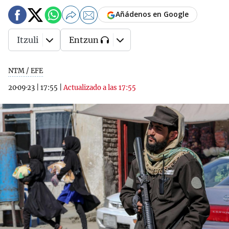
Añádenos en Google
Itzuli
Entzun
NTM / EFE
20·09·23
|
17:55
|
Actualizado a las 17:55