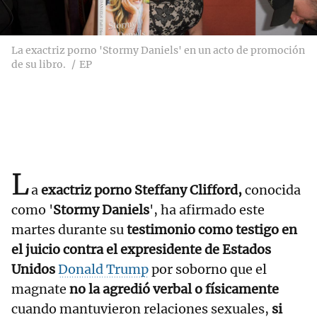
La exactriz porno 'Stormy Daniels' en un acto de promoción
de su libro.
EP
L
a
exactriz porno Steffany Clifford,
conocida
como '
Stormy Daniels
', ha afirmado este
martes durante su
testimonio como testigo en
el juicio contra el expresidente de Estados
Unidos
Donald Trump
por soborno que el
magnate
no la agredió verbal o físicamente
cuando mantuvieron relaciones sexuales,
si