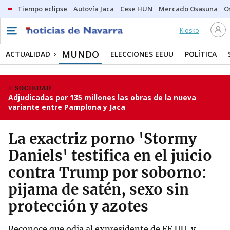
Tiempo eclipse
Autovía Jaca
Cese HUN
Mercado Osasuna
O
Kiosko
MUNDO
ACTUALIDAD
ELECCIONES EEUU
POLÍTICA
SOCIEDAD
Adjudicadas por 135 millones las obras de la nueva
variante entre Pamplona y Jaca
La exactriz porno 'Stormy
Daniels' testifica en el juicio
contra Trump por soborno:
pijama de satén, sexo sin
protección y azotes
Reconoce que odia al expresidente de EE.UU. y