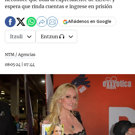
espera que rinda cuentas e ingrese en prisión
Añádenos en Google
Itzuli
Entzun
NTM / Agencias
08·05·24
|
07:44