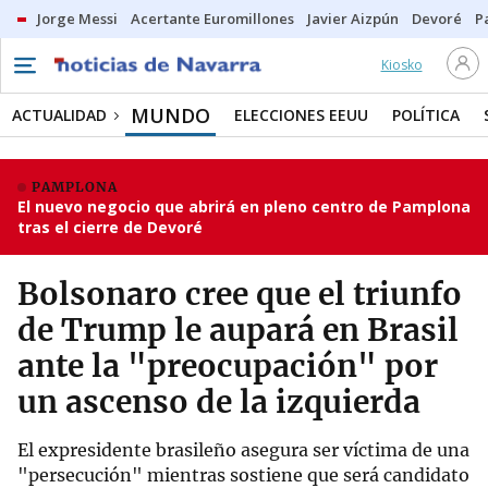
Jorge Messi
Acertante Euromillones
Javier Aizpún
Devoré
P
Kiosko
MUNDO
ACTUALIDAD
ELECCIONES EEUU
POLÍTICA
PAMPLONA
El nuevo negocio que abrirá en pleno centro de Pamplona
tras el cierre de Devoré
Bolsonaro cree que el triunfo
de Trump le aupará en Brasil
ante la "preocupación" por
un ascenso de la izquierda
El expresidente brasileño asegura ser víctima de una
"persecución" mientras sostiene que será candidato