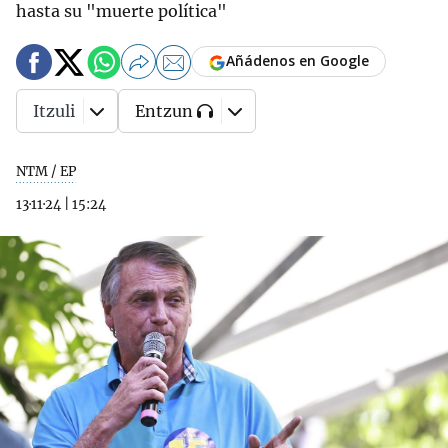
hasta su "muerte política"
Añádenos en Google
Itzuli
Entzun
NTM / EP
13·11·24
|
15:24