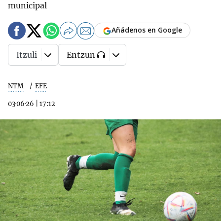
municipal
Añádenos en Google
Itzuli
Entzun
NTM
EFE
03·06·26
|
17:12