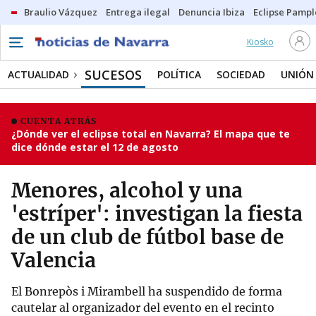
Braulio Vázquez
Entrega ilegal
Denuncia Ibiza
Eclipse Pamp
Kiosko
SUCESOS
ACTUALIDAD
POLÍTICA
SOCIEDAD
UNIÓN
CUENTA ATRÁS
¿Dónde ver el eclipse total en Navarra? El mapa que te
dice dónde estar el 12 de agosto
Menores, alcohol y una
'estríper': investigan la fiesta
de un club de fútbol base de
Valencia
El Bonrepòs i Mirambell ha suspendido de forma
cautelar al organizador del evento en el recinto