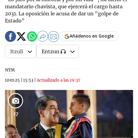
mandatario chavista, que ejercerá el cargo hasta
2031. La oposición le acusa de dar un "golpe de
Estado"
Añádenos en Google
Itzuli
Entzun
NTM
10·01·25
|
15:53
|
Actualizado a las 19:37
17