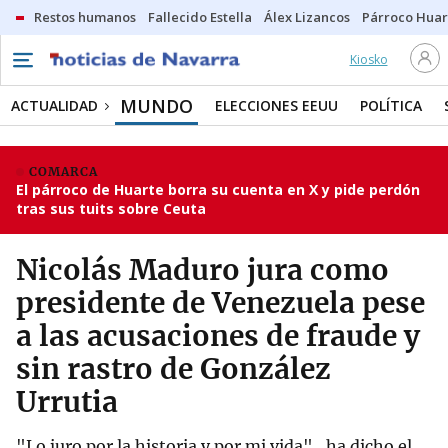
Restos humanos
Fallecido Estella
Álex Lizancos
Párroco Huar
Kiosko
MUNDO
ACTUALIDAD
ELECCIONES EEUU
POLÍTICA
COMARCA
El párroco de Huarte borra su cuenta en X y pide perdón
tras sus tuits sobre Ceuta
Nicolás Maduro jura como
presidente de Venezuela pese
a las acusaciones de fraude y
sin rastro de González
Urrutia
"Lo juro por la historia y por mi vida" , ha dicho el