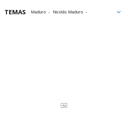
TEMAS
Maduro
Nicolás Maduro
Parlamento
Ganador
julio
Venezuela
Caracas