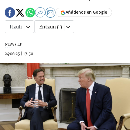
Añádenos en Google
Itzuli
Entzun
NTM / EP
24·06·25
|
17:50