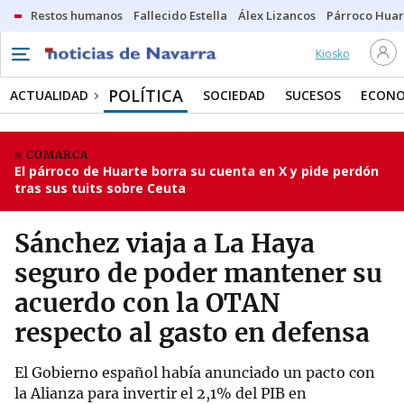
Restos humanos
Fallecido Estella
Álex Lizancos
Párroco Huar
Kiosko
POLÍTICA
ACTUALIDAD
SOCIEDAD
SUCESOS
ECONO
COMARCA
El párroco de Huarte borra su cuenta en X y pide perdón
tras sus tuits sobre Ceuta
Sánchez viaja a La Haya
seguro de poder mantener su
acuerdo con la OTAN
respecto al gasto en defensa
El Gobierno español había anunciado un pacto con
la Alianza para invertir el 2,1% del PIB en